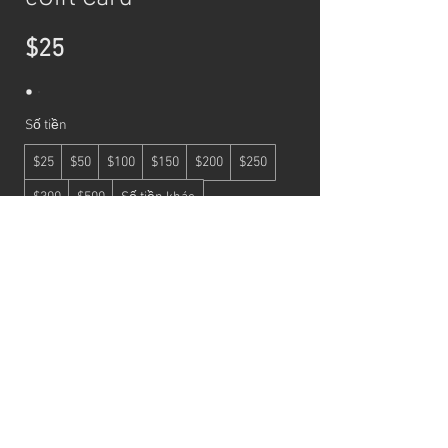
$25
Số tiền
$25
$50
$100
$150
$200
$250
$300
$500
Số tiền khác
Số lượng
Mua ngay
© 2026 by BEAULA