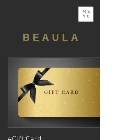
ME
NU
B E A U L A
eGift Card