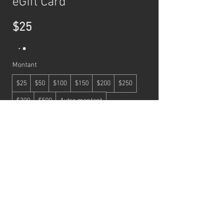
eGift Card
$25
Montant
$25
$50
$100
$150
$200
$250
$300
$500
Autre montant
Quantité
Acheter
© 2021 par BEAULA BROW BAR